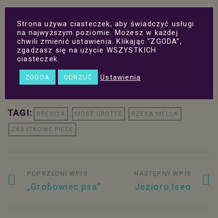
Strona używa ciasteczek, aby świadczyć usługi
na najwyższym poziomie. Możesz w każdej
chwili zmienić ustawienia. Klikając “ZGODA”,
zgadzasz się na użycie WSZYSTKICH
Udostępnij:
ciasteczek.
Facebook
Twitter
LinkedIn
Share
Ustawienia
ZGODA
ODRZUĆ
TAGI:
BRESCIA
MOST CROTTE
RZEKA MELLA
ZABYTKOWE PIECE
POPRZEDNI WPIS
NASTĘPNY WPIS
„Grobowiec psa”
Jezioro Iseo