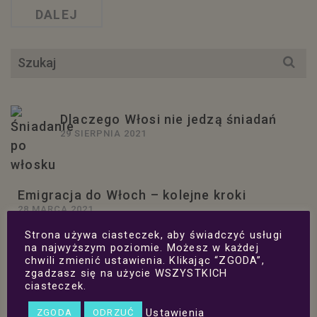
DALEJ
Szukaj
dla:
Dlaczego Włosi nie jedzą śniadań
29 SIERPNIA 2021
Emigracja do Włoch – kolejne kroki
28 MARCA 2021
Strona używa ciasteczek, aby świadczyć usługi
Przemieszczanie się – możliwości,
na najwyższym poziomie. Możesz w każdej
ograniczenia i wyjątki
chwili zmienić ustawienia. Klikając “ZGODA”,
18 MARCA 2021
zgadzasz się na użycie WSZYSTKICH
ciasteczek.
Trzecie święta w pandemii
15 MARCA 2021
Ustawienia
ZGODA
ODRZUĆ