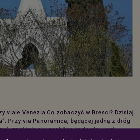
zy viale Venezia Co zobaczyć w Bresci? Dzisiaj
”. Przy via Panoramica, będącej jedną z dróg
), znajduje się osobliwa budowla. Jest
opularnie „grobowcem psa” (po włosku: tomba