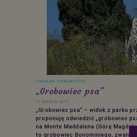
LOKALNE CIEKAWOSTKI
„Grobowiec psa”
31 MARCA 2019
„Grobowiec psa” – widok z parku pr
proponuję odwiedzić „grobowiec psa
na Monte Maddalena (Górę Magdaleny
to grobowiec Bonominiego, zwany p