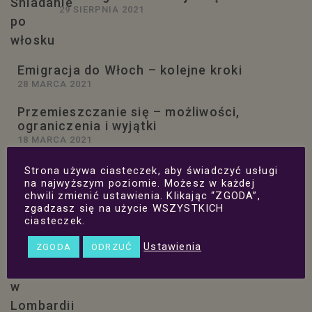
29 SIERPNIA 2021
Emigracja do Włoch – kolejne kroki
28 MARCA 2021
Przemieszczanie się – możliwości,
ograniczenia i wyjątki
18 MARCA 2021
Trzecie święta w pandemii
Strona używa ciasteczek, aby świadczyć usługi
15 MARCA 2021
na najwyższym poziomie. Możesz w każdej
chwili zmienić ustawienia. Klikając “ZGODA”,
zgadzasz się na użycie WSZYSTKICH
ciasteczek.
„Nowa normalność” w Lombardii
Ustawienia
ZGODA
ODRZUĆ
i reguła czterech „D”
16 KWIETNIA 2020