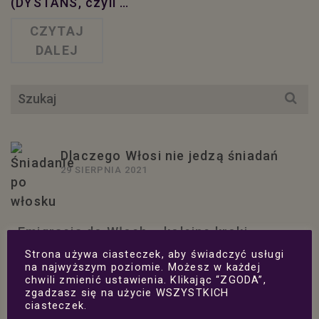
(DYSTANS, czyli …
CZYTAJ
DALEJ
Szukaj
dla:
Dlaczego Włosi nie jedzą śniadań
29 SIERPNIA 2021
Emigracja do Włoch – kolejne kroki
28 MARCA 2021
Strona używa ciasteczek, aby świadczyć usługi
na najwyższym poziomie. Możesz w każdej
Przemieszczanie się – możliwości,
chwili zmienić ustawienia. Klikając “ZGODA”,
ograniczenia i wyjątki
zgadzasz się na użycie WSZYSTKICH
18 MARCA 2021
ciasteczek.