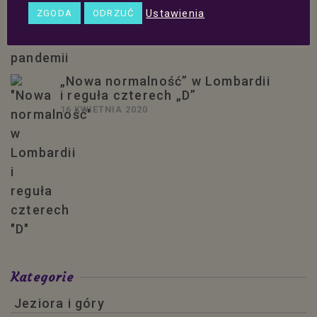
Trzecie święta w pandemii
Ustawienia
ZGODA
ODRZUĆ
15 MARCA 2021
„Nowa normalność” w Lombardii
i reguła czterech „D”
16 KWIETNIA 2020
Kategorie
Jeziora i góry